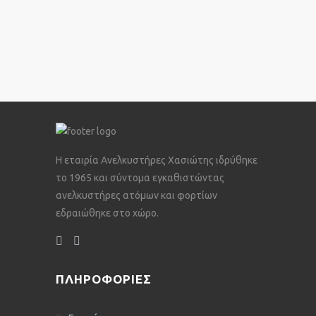
Η εταιρία Ανελκυστήρες Χασιώτης ιδρύθηκε
το 1965 και σύντομα εγκαθιστώντας
ανελκυστήρες ατόμων και φορτίων
εδραιώθηκε στο χώρο.
ΠΛΗΡΟΦΌΡΙΕΣ